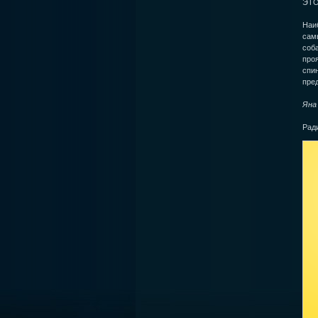
ЭТО
Наи
самы
соба
про
спи
пре
Яна
Рад