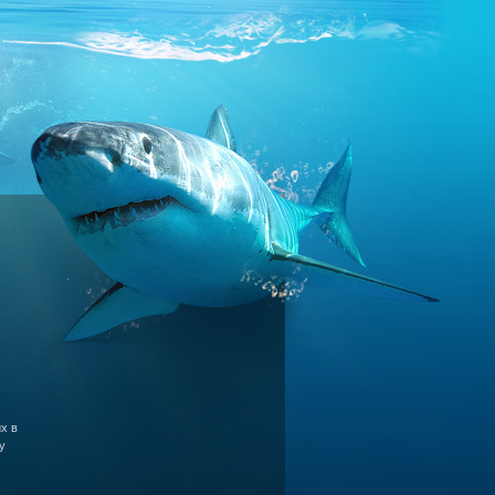
х в
у