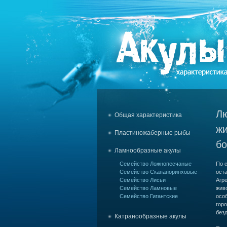
Лю
Общая характеристика
жи
Пластиножаберные рыбы
бо
Ламнообразные акулы
Семейство Ложнопесчаные
По с
Семейство Скапаноринховые
ост
Семейство Лисьи
Агр
Семейство Ламновые
живо
Семейство Гигантские
особ
горо
безд
Катранообразные акулы