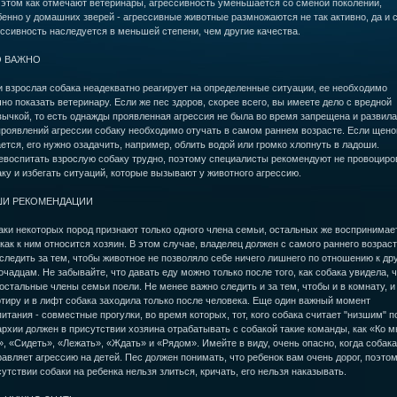
 этом как отмечают ветеринары, агрессивность уменьшается со сменой поколений,
енно у домашних зверей - агрессивные животные размножаются не так активно, да и 
ссивность наследуется в меньшей степени, чем другие качества.
О ВАЖНО
 взрослая собака неадекватно реагирует на определенные ситуации, ее необходимо
но показать ветеринару. Если же пес здоров, скорее всего, вы имеете дело с вредной
ычкой, то есть однажды проявленная агрессия не была во время запрещена и развила
проявлений агрессии собаку необходимо отучать в самом раннем возрасте. Если щено
ется, его нужно озадачить, например, облить водой или громко хлопнуть в ладоши.
евоспитать взрослую собаку трудно, поэтому специалисты рекомендуют не провоциро
ку и избегать ситуаций, которые вызывают у животного агрессию.
И РЕКОМЕНДАЦИИ
аки некоторых пород признают только одного члена семьи, остальных же воспринимае
 как к ним относится хозяин. В этом случае, владелец должен с самого раннего возрас
следить за тем, чтобы животное не позволяло себе ничего лишнего по отношению к др
чадцам. Не забывайте, что давать еду можно только после того, как собака увидела, ч
остальные члены семьи поели. Не менее важно следить и за тем, чтобы и в комнату, и
тиру и в лифт собака заходила только после человека. Еще один важный момент
итания - совместные прогулки, во время которых, тот, кого собака считает "низшим" п
рхии должен в присутствии хозяина отрабатывать с собакой такие команды, как «Ко м
, «Сидеть», «Лежать», «Ждать» и «Рядом». Имейте в виду, очень опасно, когда собака
авляет агрессию на детей. Пес должен понимать, что ребенок вам очень дорог, поэтом
утствии собаки на ребенка нельзя злиться, кричать, его нельзя наказывать.