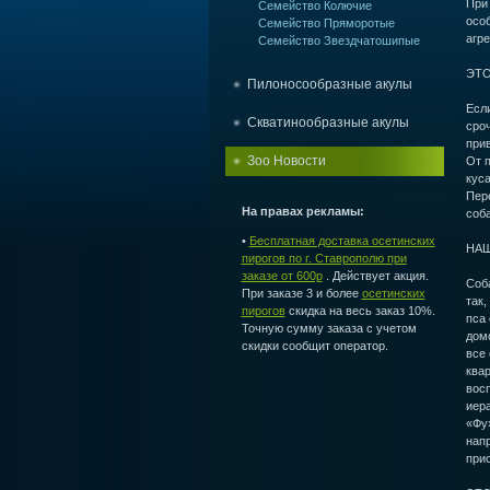
При
Семейство Колючие
особ
Семейство Пряморотые
агре
Семейство Звездчатошипые
ЭТ
Пилоносообразные акулы
Если
Скватинообразные акулы
сроч
прив
Зоо Новости
От 
куса
Пер
На правах рекламы:
соба
•
Бесплатная доставка осетинских
НАШ
пирогов по г. Ставрополю при
заказе от 600р
. Действует акция.
Соб
При заказе 3 и более
осетинских
так,
пирогов
скидка на весь заказ 10%.
пса 
Точную сумму заказа с учетом
домо
скидки сообщит оператор.
все 
квар
восп
иера
«Фу»
напр
прис