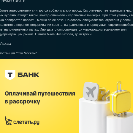
 НУЖНО ЗНАТЬ
более агрессивными считаются собаки мелких пород. Как отмечают ветеринары в чис
х кусачих входят таксы, коккер-спаниели и карликовые пинчеры. При этом узнать, чт
ка собирается напасть, можно по ее позе. По словам специалистов, агрессия у собак
является в нервном подергивании хвоста, направленных вперед ушах, ощетинившейся
не, напружиненных лапах. Иногда это сопровождается угрожающим ворчанием или
дупреждающим рыком. С вами была Яна Розова, до встречи.
 Розова
иостанция "Эхо Москвы"