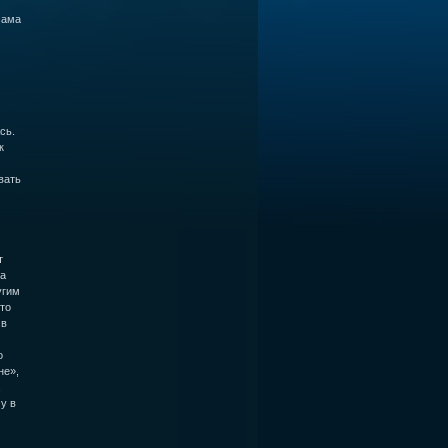
сама
сь.
к
вать
т
та
угим
то
 в
о
не»,
у в