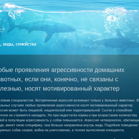
бые проявления агрессивности домашних
вотных, если они, конечно, не связаны с
лезнью, носят мотивированный характер
ловам специалистов, беспричинная агрессия возникает только у больных животных. В
альных случаях любые проявления агрессивности носят мотивированный характер.
ессия может быть пищевой, хищнической или территориальной. Сытое и спокойное
тное не стремится нападать. Но при недостатке корма и при возрастании количества
ей в популяции агрессивность у собак повышается. Агрессия четвероногих, обитающи
де, имеет свою специфику: она больше направлена внутрь вида. Подобное поведение 
омных собак скорее, война на уничтожение, а точнее вытеснение конкурента.