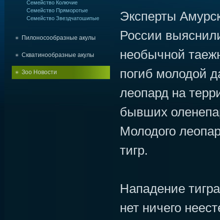
Семейство Колючие
Семейство Пряморотые
Эксперты Амурс
Семейство Звездчатошипые
России выяснили
Пилоносообразные акулы
необычной таежн
Скватинообразные акулы
погиб молодой 
Зоо Новости
леопард на терр
бывших оленепар
Молодого леопар
тигр.
Нападение тигра 
нет ничего неест