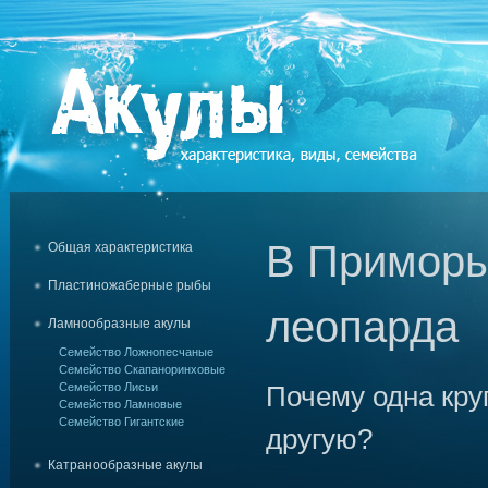
В Приморь
Общая характеристика
Пластиножаберные рыбы
леопарда
Ламнообразные акулы
Семейство Ложнопесчаные
Семейство Скапаноринховые
Семейство Лисьи
Почему одна кру
Семейство Ламновые
Семейство Гигантские
другую?
Катранообразные акулы