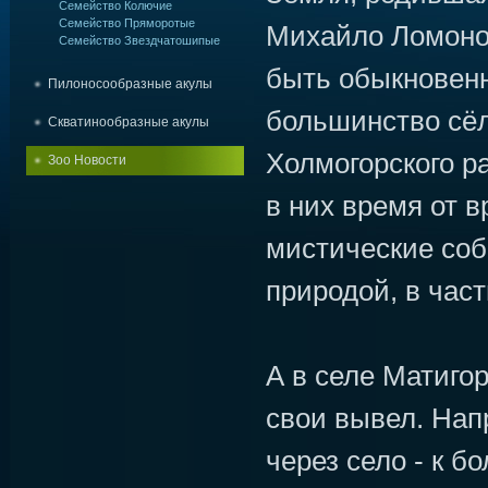
Семейство Колючие
Семейство Пряморотые
Михайло Ломонос
Семейство Звездчатошипые
быть обыкновенн
Пилоносообразные акулы
большинство сёл
Скватинообразные акулы
Холмогорского р
Зоо Новости
в них время от 
мистические соб
природой, в час
А в селе Матиго
свои вывел. Нап
через село - к б