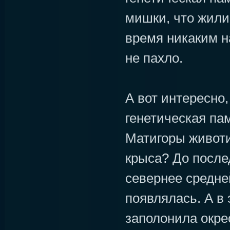
мишки, что жили 
время никаким н
не пахло.
А вот интересно,
генетическая па
Матигоры животи
крыса? До после
севернее средне
появлялась. А в 
заполонила окре