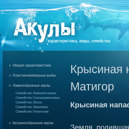
Крысиная 
Общая характеристика
Пластиножаберные рыбы
Матигор
Ламнообразные акулы
Семейство Ложнопесчаные
Семейство Скапаноринховые
Семейство Лисьи
Крысиная напа
Семейство Ламновые
Семейство Гигантские
Катранообразные акулы
Земля, родившая 