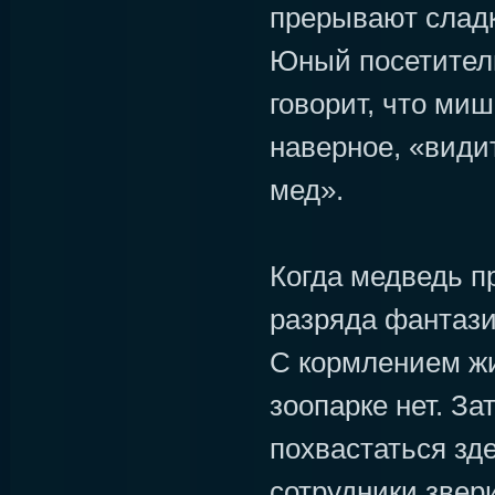
прерывают сладк
Юный посетител
говорит, что ми
наверное, «видит
мед».
Когда медведь п
разряда фантази
С кормлением ж
зоопарке нет. З
похвастаться зде
сотрудники звер