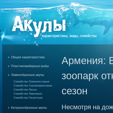
Армения: 
Общая характеристика
Пластиножаберные рыбы
зоопарк о
Ламнообразные акулы
Семейство Ложнопесчаные
Семейство Скапаноринховые
сезон
Семейство Лисьи
Семейство Ламновые
Семейство Гигантские
Несмотря на дож
Катранообразные акулы