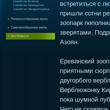
Семейство Колючие
встретиться с 
Семейство Пряморотые
Семейство Звездчатошипые
пришли сотни ре
Пилоносообразные акулы
зоопарк пополн
Скватинообразные акулы
зверятами. Подр
Зоо Новости
Азоян.
Ереванский зооп
приятными сюрп
двугорбого верб
Верблюжонку Кир
пока шумной пуб
Чего не скажешь