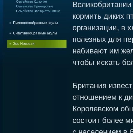
Семейство Колючие
Великобритании
Семейство Пряморотые
Семейство Звездчатошипые
кормить диких п
Пилоносообразные акулы
организации, в х
Скватинообразные акулы
полезных для пе
Зоо Новости
набивают им жел
чтобы искать бо
Британия извест
отношением к ди
Королевском об
состоит более м
с населением в 6