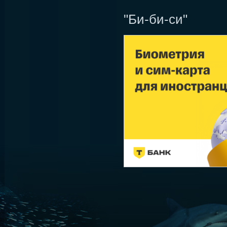
"Би-би-си"