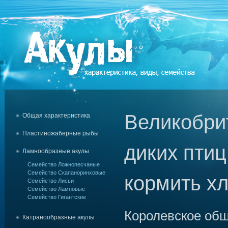
Великобри
Общая характеристика
Пластиножаберные рыбы
диких птиц
Ламнообразные акулы
Семейство Ложнопесчаные
Семейство Скапаноринховые
кормить х
Семейство Лисьи
Семейство Ламновые
Семейство Гигантские
Королевское общ
Катранообразные акулы