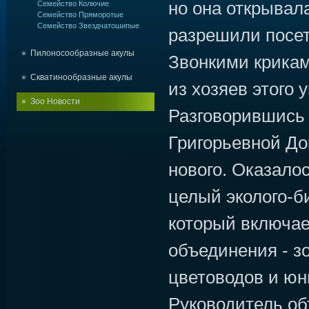
но она открывал
Семейство Колючие
Семейство Пряморотые
Семейство Звездчатошипые
разрешили посет
Пилоносообразные акулы
Звонкими крикам
Скватинообразные акулы
из хозяев этого у
Зоо Новости
Разговорившись 
Григорьевной До
нового. Оказало
целый эколого-б
который включае
объединения - зо
цветоводов и юн
Руководитель об