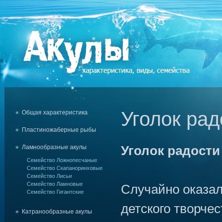
Уголок рад
Общая характеристика
Пластиножаберные рыбы
Уголок радости
Ламнообразные акулы
Семейство Ложнопесчаные
Семейство Скапаноринховые
Семейство Лисьи
Семейство Ламновые
Случайно оказал
Семейство Гигантские
детского творчес
Катранообразные акулы