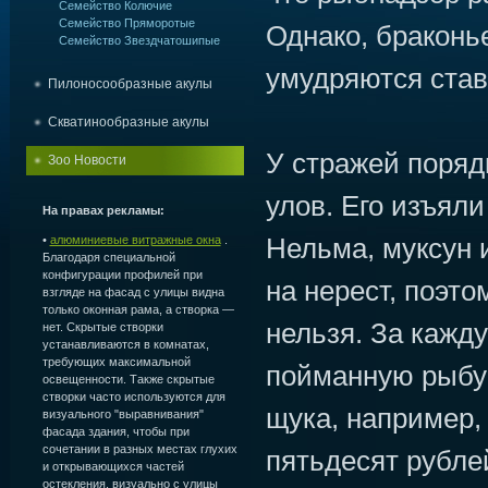
Семейство Колючие
Семейство Пряморотые
Однако, браконь
Семейство Звездчатошипые
умудряются став
Пилоносообразные акулы
Скватинообразные акулы
У стражей поряд
Зоо Новости
улов. Его изъяли
На правах рекламы:
Нельма, муксун 
•
алюминиевые витражные окна
.
Благодаря специальной
конфигурации профилей при
на нерест, поэто
взгляде на фасад с улицы видна
только оконная рама, а створка —
нельзя. За кажд
нет. Скрытые створки
устанавливаются в комнатах,
требующих максимальной
пойманную рыбу
освещенности. Также скрытые
створки часто используются для
щука, например,
визуального "выравнивания"
фасада здания, чтобы при
сочетании в разных местах глухих
пятьдесят рубле
и открывающихся частей
остекления, визуально с улицы