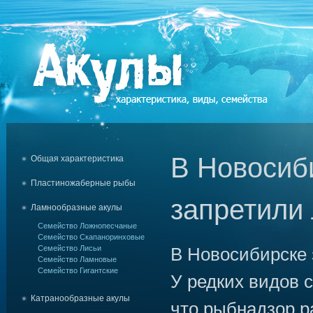
В Новосиб
Общая характеристика
Пластиножаберные рыбы
запретили
Ламнообразные акулы
Семейство Ложнопесчаные
Семейство Скапаноринховые
Семейство Лисьи
В Новосибирске 
Семейство Ламновые
Семейство Гигантские
У редких видов с
Катранообразные акулы
что рыбнадзор р