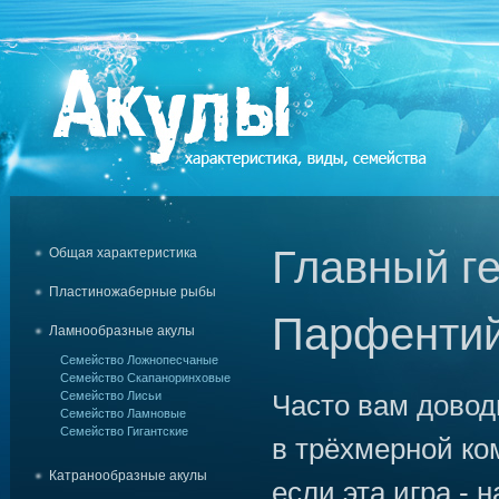
Главный ге
Общая характеристика
Пластиножаберные рыбы
Парфенти
Ламнообразные акулы
Семейство Ложнопесчаные
Семейство Скапаноринховые
Семейство Лисьи
Часто вам довод
Семейство Ламновые
Семейство Гигантские
в трёхмерной ко
Катранообразные акулы
если эта игра - 