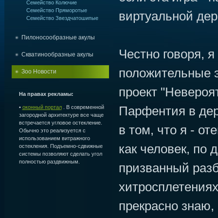
Семейство Колючие
Семейство Пряморотые
виртуальной дер
Семейство Звездчатошипые
Пилоносообразные акулы
Честно говоря, 
Скватинообразные акулы
положительные э
Зоо Новости
проект "Невероя
На правах рекламы:
Парфентия в дер
•
оконный портал
. В современной
загородной архитектуре все чаще
встречается угловое остекление.
в том, что я - о
Обычно это реализуется с
использованием витражного
как человек, по 
остекления. Подъемно-сдвижные
системы позволяют сделать угол
полностью раздвижным.
призванный разб
хитросплетениях
прекрасно знаю,