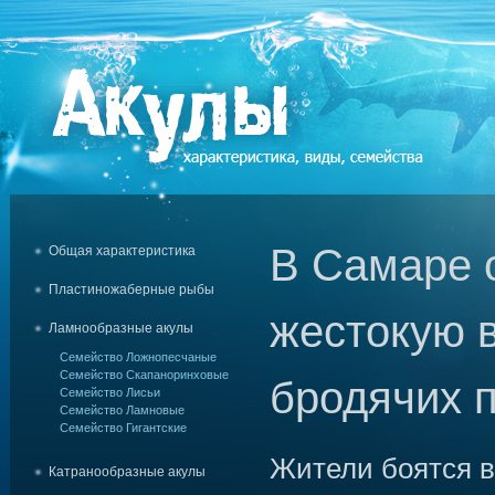
В Самаре 
Общая характеристика
Пластиножаберные рыбы
жестокую 
Ламнообразные акулы
Семейство Ложнопесчаные
Семейство Скапаноринховые
бродячих 
Семейство Лисьи
Семейство Ламновые
Семейство Гигантские
Жители боятся в
Катранообразные акулы