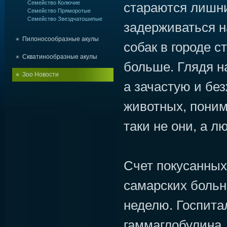
Семейство Колючие
стараются лишни
Семейство Пряморотые
Семейство Звездчатошипые
задерживаться н
Пилоносообразные акулы
собак в городе с
Скватинообразные акулы
больше. Глядя н
Зоо Новости
а зачастую и бе
животных, понима
таки не они, а л
Счет покусанных
самарских больн
неделю. Госпита
гаммаглобулина,