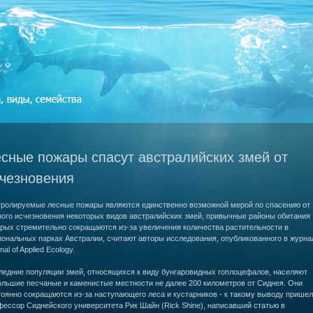
сные пожары спасут австралийских змей от
чезновения
тролируемые лесные пожары являются единственно возможной мерой по спасению от
ного исчезновения некоторых видов австралийских змей, привычные районы обитания
орых стремительно сокращаются из-за увеличения количества растительности в
иональных парках Австралии, считают авторы исследования, опубликованного в журна
nal of Applied Ecology.
ледние популяции змей, относящихся к виду бунгаровидных гоплоцефалов, населяют
ольшие песчаные и каменистые местности не далее 200 километров от Сиднея. Они
оянно сокращаются из-за наступающего леса и кустарников - к такому выводу пришел
ессор Сиднейского университета Рик Шайн (Rick Shine), написавший статью в