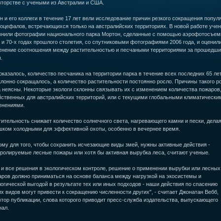
вторстве с учеными из Австралии и США.
 и его коллеги в течение 17 лет вели исследование причин резкого сокращения попул
лоцефалов, встречающихся только на австралийских территориях. В новой работе уче
внили фотографии национального парка Мортон, сделанные с помощью аэрофотосъем
 и 70-х годах прошлого столетия, со спутниковыми фотографиями 2006 года, и оценил
енение соотношения между растительностью и песчаными территориями за прошедши
.
оказалось, количество песчаника на территории парка в течение всех последних 65 ле
лонно сокращалось, а количество растительности постоянно росло. Причины такого р
 неясны. Некоторые экологи склонны связывать их с изменением количества пожаров
йственных для австралийских территорий, или с текущими глобальными климатически
енениями.
ительность снижает количество солнечного света, нагревающего камни и пески, делая
шком холодными для эффективной охоты, особенно в вечернее время.
му для того, чтобы сохранить исчезающие виды змей, нужны активные действия -
тролируемые лесные пожары или хотя бы активная вырубка леса, считают ученые.
 и все решения в экологическом контроле, решение о применении вырубки или лесных
аров должно приниматься на основе баланса между нагрузкой на экосистемы и
огической выгодой в результате тех или иных подходов - наши действия по спасению
х видов могут привести к сокращению численности других", - считает Джонатан Вебб,
тор публикации, слова которого приводит пресс-служба издательства, выпускающего
нал.