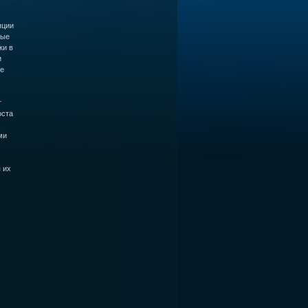
яции
ные
ки в
и
е
т
оста
,
ми
 их