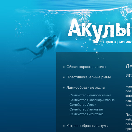
Ле
Общая характеристика
ис
Пластиножаберные рыбы
Кон
Ламнообразные акулы
пол
Семейство Ложнопесчаные
кот
Семейство Скапаноринховые
нац
Семейство Лисьи
Jour
Семейство Ламновые
Семейство Гигантские
Пос
неб
пост
Катранообразные акулы
проф