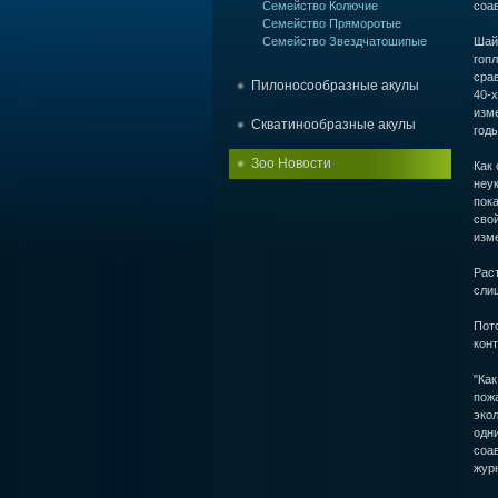
Семейство Колючие
соа
Семейство Пряморотые
Семейство Звездчатошипые
Шайн
гоп
сра
Пилоносообразные акулы
40-х
изм
Скватинообразные акулы
годы
Зоо Новости
Как 
неук
пока
сво
изм
Раст
сли
Пото
кон
"Как
пож
экол
одни
соав
жур