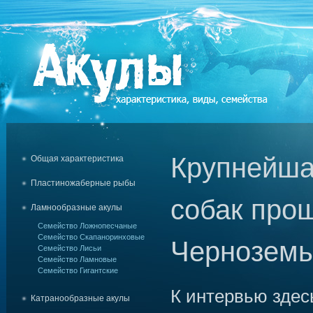
Крупнейша
Общая характеристика
Пластиножаберные рыбы
собак про
Ламнообразные акулы
Семейство Ложнопесчаные
Семейство Скапаноринховые
Черноземь
Семейство Лисьи
Семейство Ламновые
Семейство Гигантские
К интервью здес
Катранообразные акулы