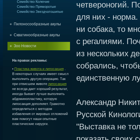
Семейство Колючие
четвероногий. 
Семейство Пряморотые
Семейство Звездчатошипые
для них - норма.
Пилоносообразные акулы
ни собака, то м
Скватинообразные акулы
с регалиями. По
Зоо Новости
из нескольких де
На правах рекламы:
собрались, чтоб
•
Пластика живота и липосакция
.
В некоторых случаях имеет смысл
единственную л
выполнить другую операцию. Так
при отвисшем животе
липосакция
не всегда дает хороший результат,
иногда бывает лучше выполнить
абдоминопластику, которую
Александр Никит
липосакция дополняет. Грамотно
определиться с методом
Русской Кинолог
избавления от жировых отложений
вам помогут наши опытные
пластические хирурги.
"Выставка не тол
показать своих с