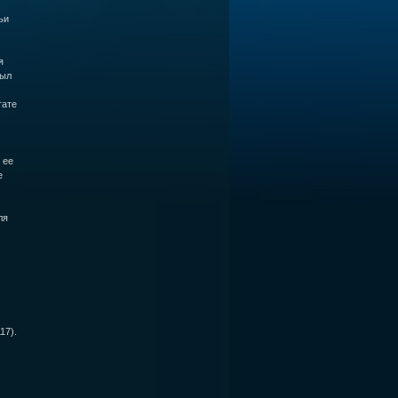
ьи
я
был
тате
 ее
е
ля
17).