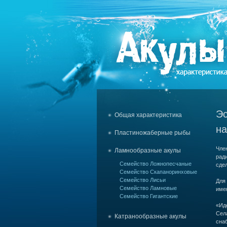
Эс
Общая характеристика
на
Пластиножаберные рыбы
Чле
Ламнообразные акулы
ради
Семейство Ложнопесчаные
сдел
Семейство Скапаноринховые
Семейство Лисьи
Для
Семейство Ламновые
имен
Семейство Гигантские
«Иде
Села
Катранообразные акулы
сна