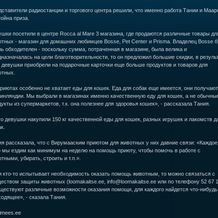
ставители радиостанции и торгового центра решили, что именно работа Тании и Маар
ойна приза.
шки посетили в центре Rocca al Mare 3 магазина, где продаются различные товары дл
тных - магазин для домашних любимцев Bosse, Pet Center и Prisma. Владелец Bosse 
ь обходителен - поскольку сумма, потраченная в магазине, была велика и
назначалась на цели благотворительности, то он предложил большие скидки, в резуль
 девушки приобрели на подарочные карточки еще больше продуктов и товаров для
отных.
риютах особенно не хватает еды для кошек. Еда для собак еще имеется, они получают
Финляндии. Мы выбрали в магазинах именно качественную еду для кошек, а не обычны
укты из супермаркетов, т.к. она полезнее для здоровья кошек», - рассказала Тания.
о девушки накупили 150 кг качественной еды для кошек, разных игрушек и лакомств д
к.
я рассказала, что с Вирумааским приютом для животных у них давние связи: «Каждое
о мы ездим как минимум на неделю на помощь приюту, чтобы помочь в работе с
тными, убирать, строить и т.п.».
и кто-то испытывает необходимость оказать помощь животным, то можно связаться с
ством защиты животных (loomakaitse.ee, info@loomakaitse.ee или по телефону 52 67 1
ществуют различные возможности оказания помощи, для каждого найдется что-нибудь
одящее», - сказала Тания.
imees.ee