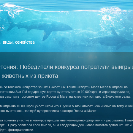
тония: Победители конкурса потратили выигр
 животных из приюта
ны эстонского Общества защиты животных Тания Селарт и Маая Мялл выиграли на
останции Star FM подарочную карточку стоимостью 10 000 крон и израсходовали ее,
ав закупки в торговом центре Rocca al Mare, на животных из приюта Вируского уезда.
 выигрыша 10 000 крон участникам игры нужно было написать сочинение на тему «По
но ты станешь звездой супершопинга в центре Rocca al Mare».
я принять участие в конкурсе пришла мне неожиданно среди ночи, - рассказала Тани
рт. - Сразу записала свои мысли, а на следующий день Маая помогла дополнить их и
бдить фотографиями».