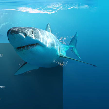
ыш
чему
я