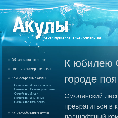
К юбилею 
Общая характеристика
Пластиножаберные рыбы
городе поя
Ламнообразные акулы
Семейство Ложнопесчаные
Семейство Скапаноринховые
Семейство Лисьи
Смоленский лес
Семейство Ламновые
Семейство Гигантские
превратиться в 
Катранообразные акулы
ладшафтный ком