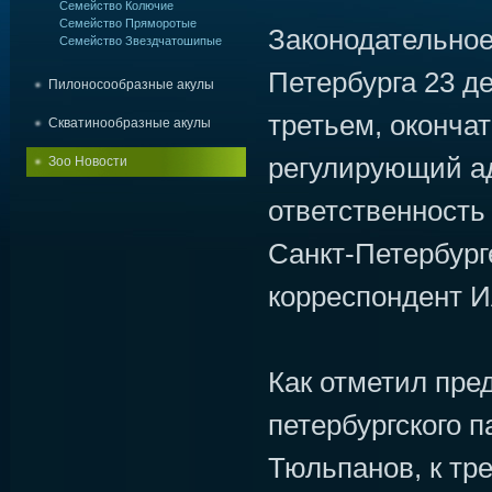
Семейство Колючие
Семейство Пряморотые
Законодательное
Семейство Звездчатошипые
Петербурга 23 д
Пилоносообразные акулы
третьем, оконча
Скватинообразные акулы
регулирующий а
Зоо Новости
ответственность
Санкт-Петербург
корреспондент 
Как отметил пре
петербургского 
Тюльпанов, к тр