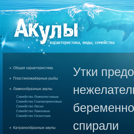
Утки пред
Общая характеристика
Пластиножаберные рыбы
нежелател
Ламнообразные акулы
Семейство Ложнопесчаные
Семейство Скапаноринховые
беременно
Семейство Лисьи
Семейство Ламновые
Семейство Гигантские
спирали
Катранообразные акулы