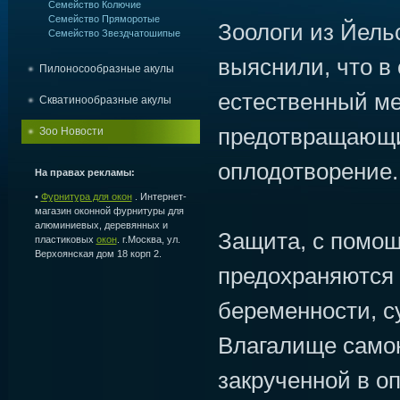
Семейство Колючие
Семейство Пряморотые
Зоологи из Йель
Семейство Звездчатошипые
выяснили, что в 
Пилоносообразные акулы
естественный ме
Скватинообразные акулы
предотвращающи
Зоо Новости
оплодотворение.
На правах рекламы:
•
Фурнитура для окон
. Интернет-
магазин оконной фурнитуры для
алюминиевых, деревянных и
Защита, с помощ
пластиковых
окон
. г.Москва, ул.
Верхоянская дом 18 корп 2.
предохраняются 
беременности, с
Влагалище самок
закрученной в о