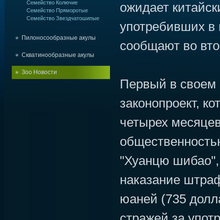
Семейство Колючие
ожидает китайск
Семейство Пряморотые
Семейство Звездчатошипые
употребивших в 
Пилоносообразные акулы
сообщают во вт
Скватинообразные акулы
Зоо Новости
Первый в своем 
законопроект, ко
четырех месяце
общественностью
"Хуанцю шибао",
наказание штраф
юаней (735 долла
стражей за упот