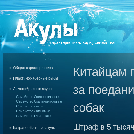
Китайцам 
Общая характеристика
Пластиножаберные рыбы
за поедани
Ламнообразные акулы
Семейство Ложнопесчаные
Семейство Скапаноринховые
собак
Семейство Лисьи
Семейство Ламновые
Семейство Гигантские
Штраф в 5 тысяч
Катранообразные акулы