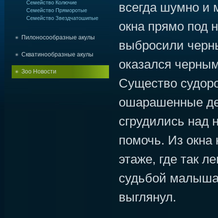
Семейство Колючие
всегда шумно и 
Семейство Пряморотые
Семейство Звездчатошипые
окна прямо под 
Пилоносообразные акулы
выбросили черны
Скватинообразные акулы
оказался черны
Зоо Новости
Существо судоро
ошарашенные де
сгрудились над н
помочь. Из окна
этаже, где так л
судьбой малыша,
выглянул.