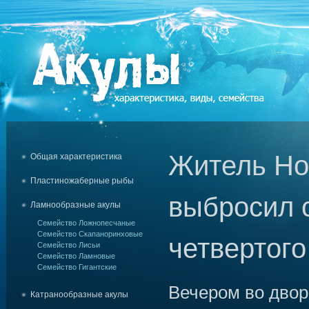
Житель Но
Общая характеристика
Пластиножаберные рыбы
выбросил 
Ламнообразные акулы
Семейство Ложнопесчаные
Семейство Скапаноринховые
четвертого
Семейство Лисьи
Семейство Ламновые
Семейство Гигантские
Вечером во двор
Катранообразные акулы