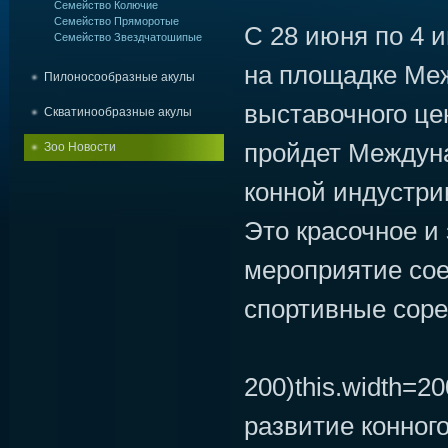
Семейство Колючие
Семейство Пряморотые
С 28 июня по 4 
Семейство Звездчатошипые
на площадке Ме
Пилоносообразные акулы
выставочного це
Скватинообразные акулы
пройдет Междун
Зоо Новости
конной индустри
Это красочное 
мероприятие сое
спортивные соре
200)this.width=20
развитие конног