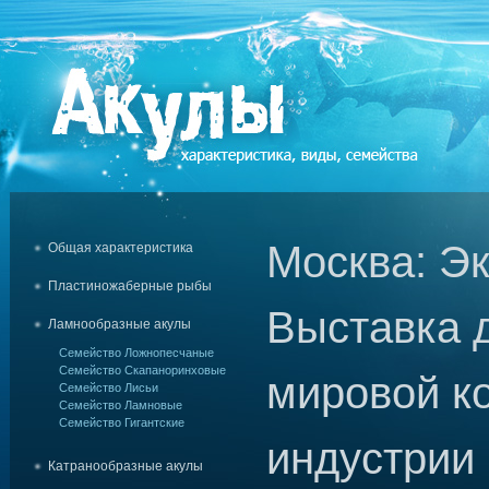
Москва: Э
Общая характеристика
Пластиножаберные рыбы
Выставка 
Ламнообразные акулы
Семейство Ложнопесчаные
Семейство Скапаноринховые
мировой к
Семейство Лисьи
Семейство Ламновые
Семейство Гигантские
индустрии
Катранообразные акулы