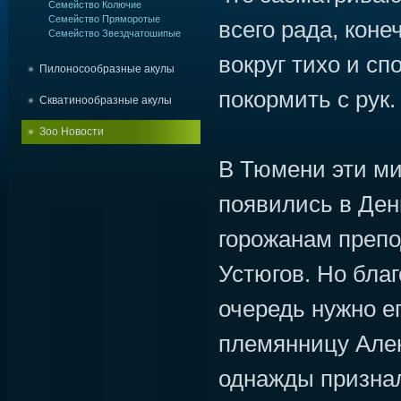
Семейство Колючие
Семейство Пряморотые
всего рада, коне
Семейство Звездчатошипые
вокруг тихо и сп
Пилоносообразные акулы
покормить с рук.
Скватинообразные акулы
Зоо Новости
В Тюмени эти м
появились в Ден
горожанам преп
Устюгов. Но благ
очередь нужно е
племянницу Алек
однажды признал