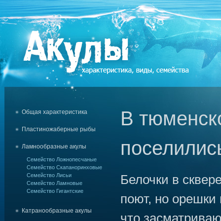
В тюменск
Общая характеристика
Пластиножаберные рыбы
поселилис
Ламнообразные акулы
Семейство Ложнопесчаные
Семейство Скапаноринховые
Семейство Лисьи
Белочки в сквер
Семейство Ламновые
Семейство Гигантские
поют, но орешки 
Катранообразные акулы
что засматриваю