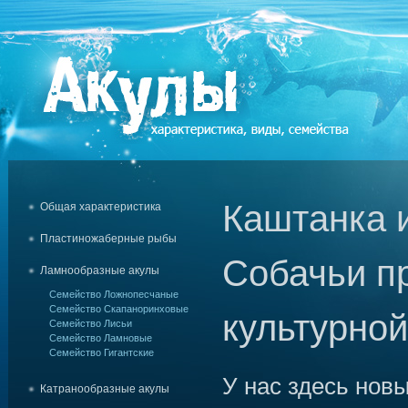
Каштанка 
Общая характеристика
Пластиножаберные рыбы
Собачьи п
Ламнообразные акулы
Семейство Ложнопесчаные
Семейство Скапаноринховые
культурно
Семейство Лисьи
Семейство Ламновые
Семейство Гигантские
У нас здесь нов
Катранообразные акулы