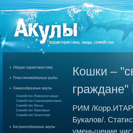
Кошки – "
Общая характеристика
Пластиножаберные рыбы
граждане"
Ламнообразные акулы
Семейство Ложнопесчаные
Семейство Скапаноринховые
Семейство Лисьи
РИМ /Корр.ИТАР
Семейство Ламновые
Семейство Гигантские
Букалов/. Стати
Катранообразные акулы
уменьшение числ