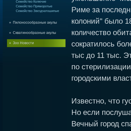
Семейство Колючие
Семейство Пряморотые
Риме за последн
Семейство Звездчатошипые
колоний" было 18
Пилоносообразные акулы
количество обит
Скватинообразные акулы
сократилось бол
Зоо Новости
тыс до 11 тыс. Э
по стерилизации
городскими влас
Известно, что г
Но если послуша
Вечный город спа