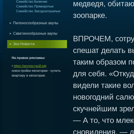
медведя, обита
Семейство Колючие
Семейство Пряморотые
Семейство Звездчатошипые
зоопарке.
Пилоносообразные акулы
Скватинообразные акулы
ВПРОЧЕМ, сотру
Зоо Новости
спешат делать в
На правах рекламы:
таким образом п
•
https://интерстрой.рф
новостройки евпатории - купить
для себя. «Откуд
квартиру в евпатории.
видели такие во
новогодний салю
скучнейшим зре
— А то, что мле
сновидения, — д