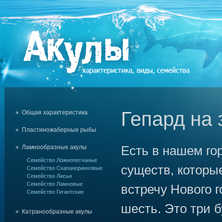
Гепард на 
Общая характеристика
Пластиножаберные рыбы
Есть в нашем го
Ламнообразные акулы
Семейство Ложнопесчаные
существ, которы
Семейство Скапаноринховые
Семейство Лисьи
Семейство Ламновые
встречу Нового 
Семейство Гигантские
шесть. Это три 
Катранообразные акулы