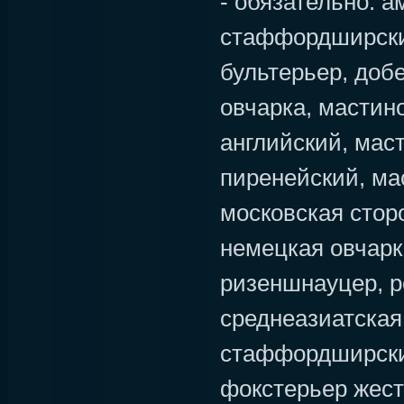
- обязательно: 
стаффордширски
бультерьер, доб
овчарка, мастин
английский, мас
пиренейский, ма
московская стор
немецкая овчарк
ризеншнауцер, р
среднеазиатская
стаффордширски
фокстерьер жес