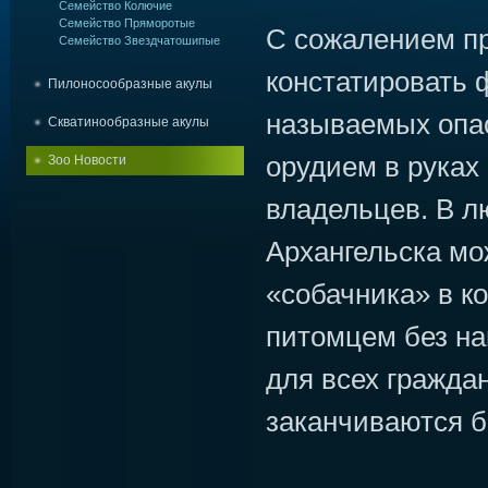
Семейство Колючие
Семейство Пряморотые
С сожалением п
Семейство Звездчатошипые
констатировать ф
Пилоносообразные акулы
называемых опас
Скватинообразные акулы
орудием в руках
Зоо Новости
владельцев. В л
Архангельска мо
«собачника» в к
питомцем без на
для всех гражда
заканчиваются б