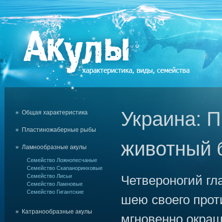
Украина: П
Общая характеристика
Пластиножаберные рыбы
животный 
Ламнообразные акулы
Семейство Ложнопесчаные
Семейство Скапаноринховые
Семейство Лисьи
Четвероногий гл
Семейство Ламновые
Семейство Гигантские
шею своего прот
Катранообразные акулы
мгновенно окра