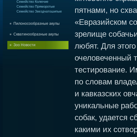
Семейство Колючие
Семейство Пряморотые
пятнами, но схв
Семейство Звездчатошипые
«Евразийском со
Пилоносообразные акулы
зрелище собачьи
Скватинообразные акулы
любят. Для этого
Зоо Новости
очеловеченный т
тестирование. И
по словам владе
и кавказских овч
уникальные рабо
собак, удается с
какими их сотво