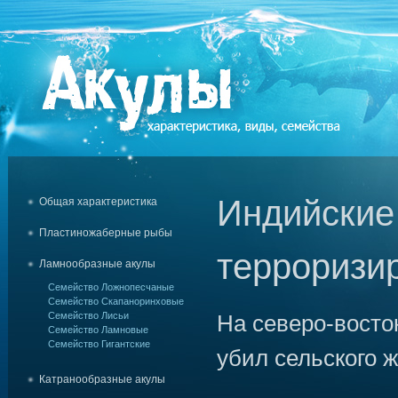
Индийские
Общая характеристика
Пластиножаберные рыбы
терроризи
Ламнообразные акулы
Семейство Ложнопесчаные
Семейство Скапаноринховые
Семейство Лисьи
На северо-восто
Семейство Ламновые
Семейство Гигантские
убил сельского ж
Катранообразные акулы