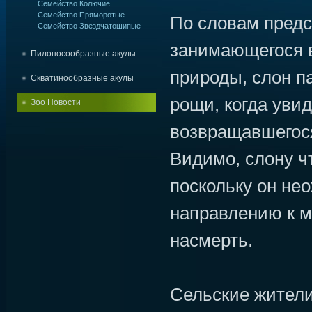
Семейство Колючие
Семейство Пряморотые
По словам предс
Семейство Звездчатошипые
занимающегося 
Пилоносообразные акулы
природы, слон п
Скватинообразные акулы
рощи, когда увид
Зоо Новости
возвращавшегося
Видимо, слону ч
поскольку он не
направлению к м
насмерть.
Сельские жители