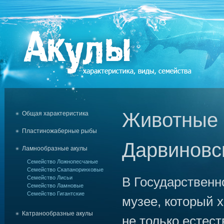
Животные 
Общая характеристика
Пластиножаберные рыбы
Дарвиновс
Ламнообразные акулы
Семейство Ложнопесчаные
Семейство Скапаноринховые
Семейство Лисьи
В Государствен
Семейство Ламновые
Семейство Гигантские
музее, который 
Катранообразные акулы
не только естес