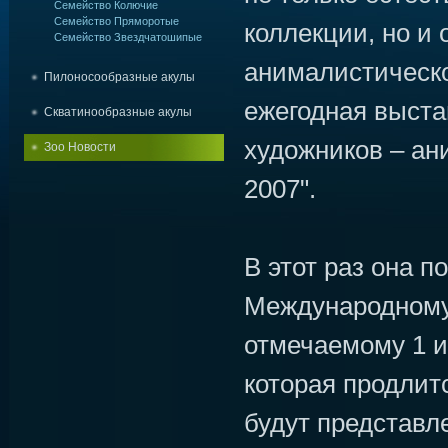
Семейство Колючие
Семейство Пряморотые
коллекции, но и
Семейство Звездчатошипые
анималистическо
Пилоносообразные акулы
ежегодная выста
Скватинообразные акулы
художников – ан
Зоо Новости
2007".
В этот раз она 
Международному
отмечаемому 1 и
которая продлитс
будут представл