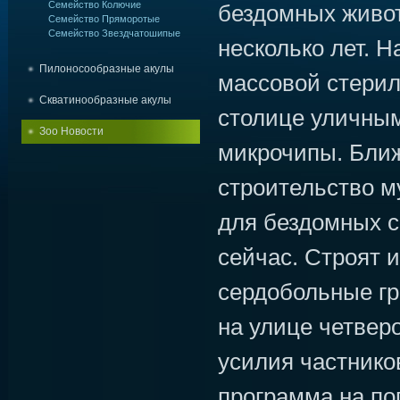
Семейство Колючие
бездомных живо
Семейство Пряморотые
Семейство Звездчатошипые
несколько лет. 
Пилоносообразные акулы
массовой стерили
Скватинообразные акулы
столице уличны
Зоо Новости
микрочипы. Бли
строительство 
для бездомных с
сейчас. Строят и
сердобольные г
на улице четверо
усилия частников
программа на по