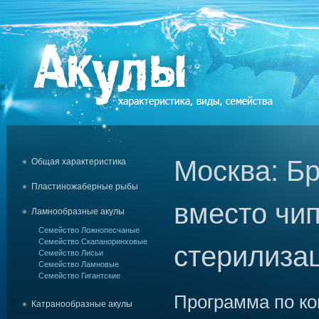
Москва: Б
Общая характеристика
Пластиножаберные рыбы
вместо чип
Ламнообразные акулы
Семейство Ложнопесчаные
Семейство Скапаноринховые
стерилиза
Семейство Лисьи
Семейство Ламновые
Семейство Гигантские
Программа по ко
Катранообразные акулы