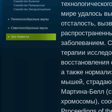
Семейство Колючие
технологическог
Семейство Пряморотые
Семейство Звездчатошипые
мире удалось в
Пилоносообразные акулы
отсталость, выз
Скватинообразные акулы
распространенн
Зоо Новости
заболеванием. 
терапии исследо
восстановления с
а также нормали
мышей, страдаю
Мартина-Белл (с
хромосомы), со
Proceedings of th