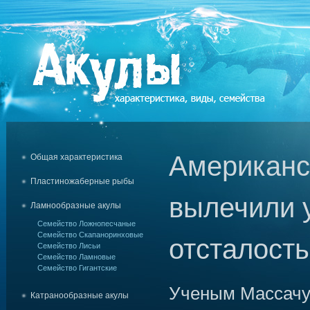
Американс
Общая характеристика
Пластиножаберные рыбы
вылечили 
Ламнообразные акулы
Семейство Ложнопесчаные
Семейство Скапаноринховые
отсталост
Семейство Лисьи
Семейство Ламновые
Семейство Гигантские
Ученым Массачу
Катранообразные акулы