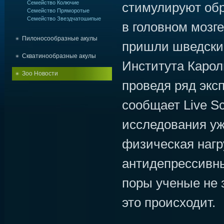
Семейство Колючие
стимулируют обр
Семейство Пряморотые
Семейство Звездчатошипые
в головном мозге
Пилоносообразные акулы
пришли шведски
Скватинообразные акулы
Института Карол
Зоо Новости
проведя ряд экс
сообщает Live Sc
исследования уж
физическая нагр
антидепрессивны
поры ученые не 
это происходит.