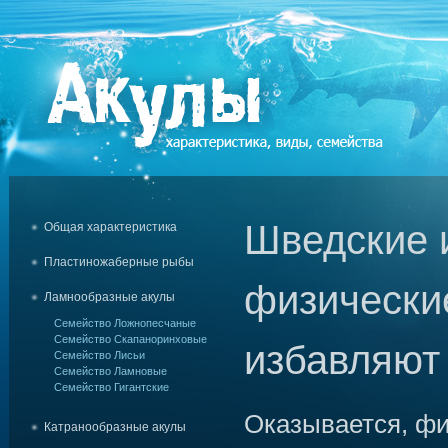
Шведские 
Общая характеристика
Пластиножаберные рыбы
физически
Ламнообразные акулы
Семейство Ложнопесчаные
Семейство Скапаноринховые
избавляют
Семейство Лисьи
Семейство Ламновые
Семейство Гигантские
Оказывается, ф
Катранообразные акулы