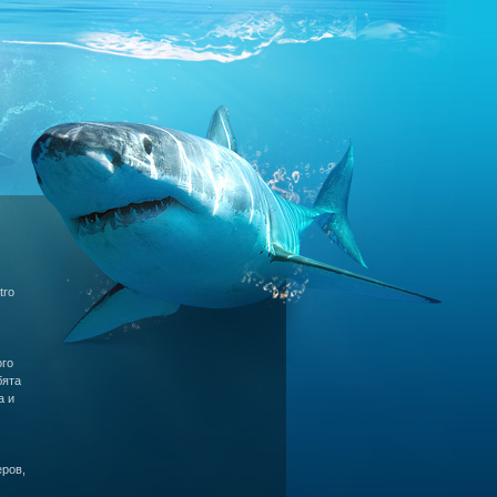
tro
ого
бята
а и
ров,