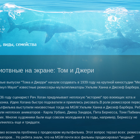
отвные на экране: Том и Джери
ые выпуски "Тома и Джерри" начали создавать в 1939 году на крупной киностудии "Me
dwyn Mayer" известные режиссеры-мультипликаторы Уильям Ханна и Джозеф Барбера.
36 году сценарист Рич Хоган придумывает неплохую "историю" про воюющих кота и
онка. Идею Хогана быстро подхватили и принялись рисовать.В роли режиссеров перв
ьтфильма выступили неизвестные тогда на MGM Уильям Ханна и Джозеф Барбера. Ре
ли неплохих аниматоров - Карла Урбано, Джека Зандера, Пита Бернесса, Тони Пабиан
их. Многие художники были еще совсем молодыми в те годы, например, Бернессу не
лнилось еще и тридцати.
ако возникла проблема с продюсером мультфильма. Этот вопрос терзал всех: режиссе
маторов... Но ребята знали, что на MGM почти все фильмы продюсировал "модный"