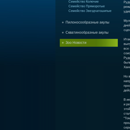
Семейство Колючие
Рудо
Семейство Пряморотые
режи
Семейство Звездчатошипые
уди
Муль
Пилоносообразные акулы
дней
сце
Скватинообразные акулы
Итак
Зоо Новости
вып
все
соис
Рудо
был
Хан
Но в
напр
прос
дейс
В и
и ре
этой
стал
"Том
прош
сери