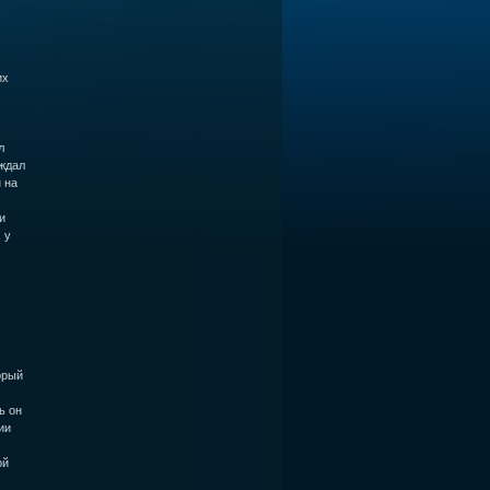
их
л
ждал
 на
и
 у
орый
ь он
ии
ой