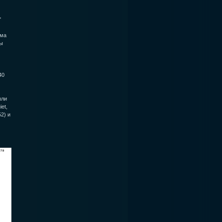
"
ьма
ры
40
ыли
et,
52) и