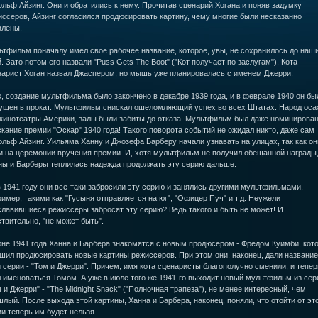
льф Айзинг. Они и обратились к нему. Прочитав сценарий Хогана и поняв задумку
ссеров, Айзинг согласился продюсировать картину, чему многие были несказанно
влены.
тфильм поначалу имел свое рабочее название, которое, увы, не сохранилось до наш
. Зато потом его назвали "Puss Gets The Boot" ("Кот получает по заслугам"). Кота
нарист Хоган назвал Джаспером, но мышь уже планировалась с именем Джерри.
, создание мультфильма было закончено в декабре 1939 года, и в феврале 1940 он бы
ущен в прокат. Мультфильм снискал ошеломляющий успех во всех Штатах. Народ оса
 кинотеатры Америки, залы были забиты до отказа. Мультфильм был даже номинирован
кание премии "Оскар" 1940 года! Такого поворота событий не ожидал никто, даже сам
льф Айзинг. Уильяма Ханну и Джозефа Барберу начали узнавать на улицах, так как он
и на церемонии вручения премии. И, хотя мультфильм не получил обещанной награды,
ны и Барберы теплилась надежда продолжать эту серию дальше.
 1941 году они все-таки забросили эту серию и занялись другими мультфильмами,
имер, такими как "Гусыня отправляется на юг", "Офицер Пуч" и т.д. Неужели
лавившиеся режиссеры забросят эту серию? Ведь такого и быть не может! И
твительно, "не может быть".
юне 1941 года Ханна и Барбера знакомятся с новым продюсером - Фредом Куимби, кот
шил продюсировать новые картины режиссеров. При этом они, наконец, дали название
 серии - "Том и Джерри". Причем, имя кота сценаристы благополучно сменили, и тепер
 именоваться Томом. А уже в июле того же 1941-го выходит новый мультфильм из сер
 и Джерри" - "The Midnight Snack" ("Полночная трапеза"), не менее интересный, чем
лый. После выхода этой картины, Ханна и Барбера, наконец, поняли, что отойти от эт
и теперь им будет нельзя.