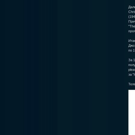
Дале
Chri
(194
При
"The
проя
Итак
Джо
по 1
За 1
полу
plea
за "
Теле