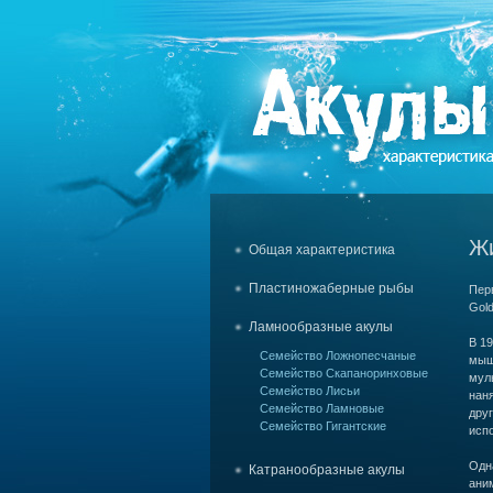
Жи
Общая характеристика
Пластиножаберные рыбы
Перв
Gol
Ламнообразные акулы
В 19
Семейство Ложнопесчаные
мыш
Семейство Скапаноринховые
мул
Семейство Лисьи
наня
Семейство Ламновые
друг
Семейство Гигантские
испо
Одн
Катранообразные акулы
ани