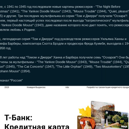
е, с 1941 по 1945 год последовали новые картины режиссеров - "The Night Before
stmas" (1941), "The Yankee Doodle Mouse" (1943), "Mouse Trouble" (1944), "Quiet, please!
5) и другие. Три последних мультфильма из серии "Том и Джерри" получили "Оскара"!
чем, первый настоящий успех последовал после выхода "патриотического" мультфил
 Yankee Doodle Mouse" (1943), даже название которого ясно дает понять, что режиссе
вляли любовь к Родине.
, легендарная серия "Том и Джерри" под руководством режиссеров Уильяма Ханны и
зефа Барберы, композитора Скотта Брэдли и продюсера Фреда Куимби, выходила с 19
958 год.
8 лет работы над "Томом и Джерри" Ханна и Барбера получили семь "Оскаров"! Они б
чены за мультфильмы - "The Yankee Doodle Mouse" (1943), "Mouse Trouble" (1944), "Qui
se!" (1945), "The Cat Concerto" (1947), "The Little Orphan" (1949), "Two Mouseketters" (19
Iohann Mouse" (1954).
канал "Россия"