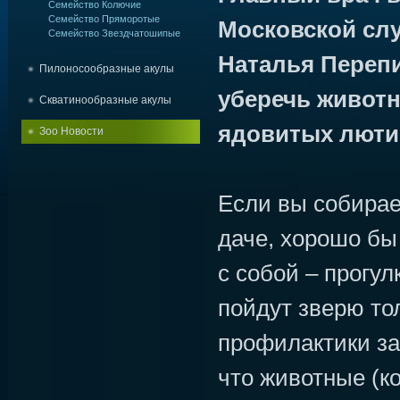
Семейство Колючие
Семейство Пряморотые
Московской сл
Семейство Звездчатошипые
Наталья Перепи
Пилоносообразные акулы
уберечь животн
Скватинообразные акулы
ядовитых люти
Зоо Новости
Если вы собирае
даче, хорошо бы
с собой – прогул
пойдут зверю тол
профилактики за
что животные (ко