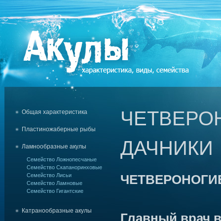
ЧЕТВЕРО
Общая характеристика
Пластиножаберные рыбы
ДАЧНИКИ
Ламнообразные акулы
Семейство Ложнопесчаные
Семейство Скапаноринховые
Семейство Лисьи
ЧЕТВЕРОНОГИ
Семейство Ламновые
Семейство Гигантские
Катранообразные акулы
Главный врач в