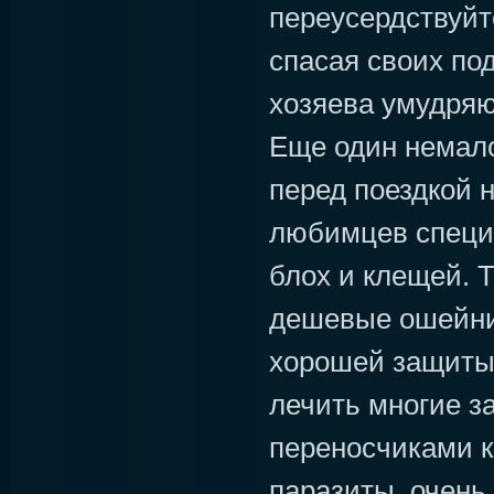
переусердствуйте
спасая своих по
хозяева умудряю
Еще один немал
перед поездкой 
любимцев специ
блох и клещей. Т
дешевые ошейни
хорошей защиты 
лечить многие з
переносчиками к
паразиты, очень 