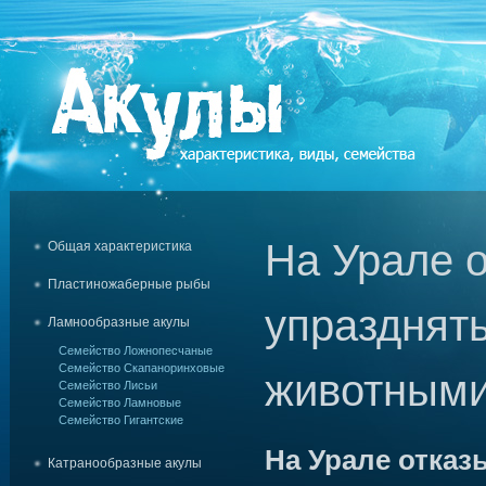
На Урале 
Общая характеристика
Пластиножаберные рыбы
упразднят
Ламнообразные акулы
Семейство Ложнопесчаные
Семейство Скапаноринховые
животным
Семейство Лисьи
Семейство Ламновые
Семейство Гигантские
На Урале отказ
Катранообразные акулы