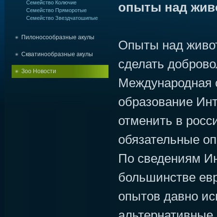
Семейство Колючие
опыты над жи
Семейство Пряморотые
Семейство Звездчатошипые
Пилоносообразные акулы
Опыты над живо
Скватинообразные акулы
сделать добров
Зоо Новости
Международная с
образование Ин
отменить в росс
обязательные о
По сведениям И
большинстве евр
опытов давно ис
альтернативные 