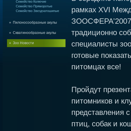
Семейство Колючие
Семейство Пряморотые
рамках XVI Меж
Семейство Звездчатошипые
ЗООСФЕРА’2007
Пилоносообразные акулы
традиционно со
Скватинообразные акулы
специалисты зоо
Зоо Новости
готовые показать
питомцах все!
Пройдут презен
питомников и кл
представления с
птиц, собак и ко