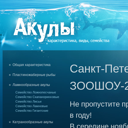
Санкт-Пете
Общая характеристика
Пластиножаберные рыбы
ЗООШОУ-2
Ламнообразные акулы
Семейство Ложнопесчаные
Семейство Скапаноринховые
Семейство Лисьи
Не пропустите пр
Семейство Ламновые
Семейство Гигантские
в году!
Катранообразные акулы
В середине ноя