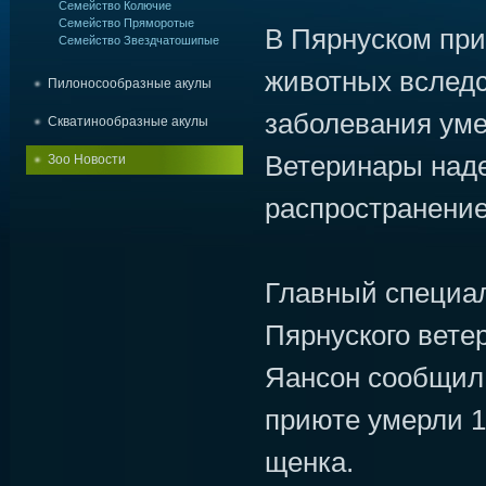
Семейство Колючие
Семейство Пряморотые
В Пярнуском пр
Семейство Звездчатошипые
животных вслед
Пилоносообразные акулы
заболевания уме
Скватинообразные акулы
Ветеринары наде
Зоо Новости
распространение
Главный специал
Пярнуского вете
Яансон сообщил 
приюте умерли 1
щенка.