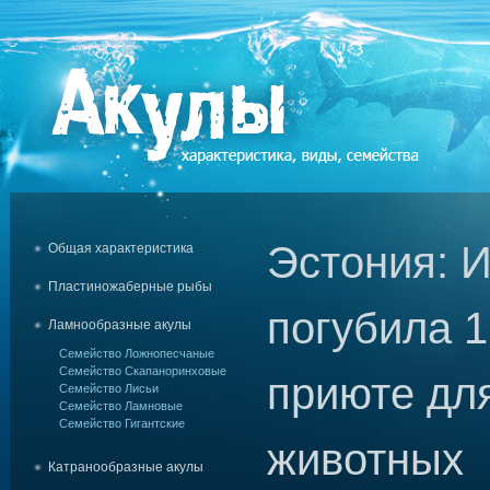
Эстония: 
Общая характеристика
Пластиножаберные рыбы
погубила 1
Ламнообразные акулы
Семейство Ложнопесчаные
Семейство Скапаноринховые
приюте дл
Семейство Лисьи
Семейство Ламновые
Семейство Гигантские
животных
Катранообразные акулы