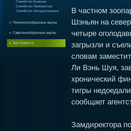
Семейство Колючие
Семейство Пряморотые
В частном зоопа
Семейство Звездчатошипые
Шэньян на север
Пилоносообразные акулы
четыре оголодав
Скватинообразные акулы
загрызли и съел
Зоо Новости
словам заместит
Ли Вэнь Шуя, за
хронический фин
тигры недоедали 
сообщает агентст
Замдиректора по