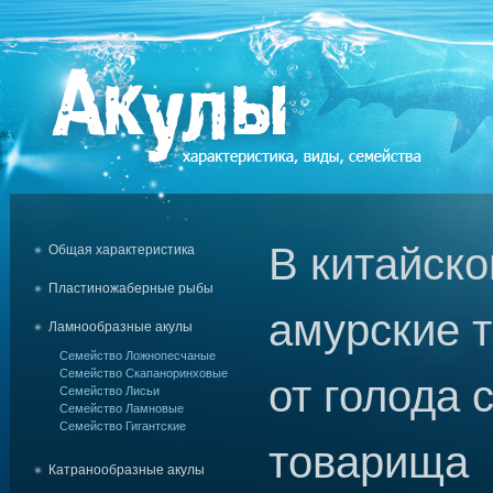
В китайско
Общая характеристика
Пластиножаберные рыбы
амурские 
Ламнообразные акулы
Семейство Ложнопесчаные
Семейство Скапаноринховые
от голода 
Семейство Лисьи
Семейство Ламновые
Семейство Гигантские
товарища
Катранообразные акулы