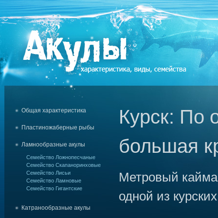
Курск: По 
Общая характеристика
Пластиножаберные рыбы
большая к
Ламнообразные акулы
Семейство Ложнопесчаные
Семейство Скапаноринховые
Семейство Лисьи
Метровый кайма
Семейство Ламновые
Семейство Гигантские
одной из курски
Катранообразные акулы