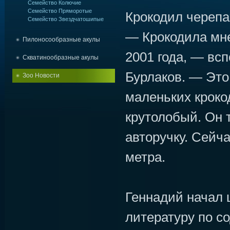
Семейство Колючие
Семейство Пряморотые
Крокодил черепа
Семейство Звездчатошипые
— Крокодила мне
Пилоносообразные акулы
2001 года, — вс
Скватинообразные акулы
Бурлаков. — Это
Зоо Новости
маленьких кроко
крутолобый. Он 
авторучку. Сейч
метра.
Геннадий начал 
литературу по с