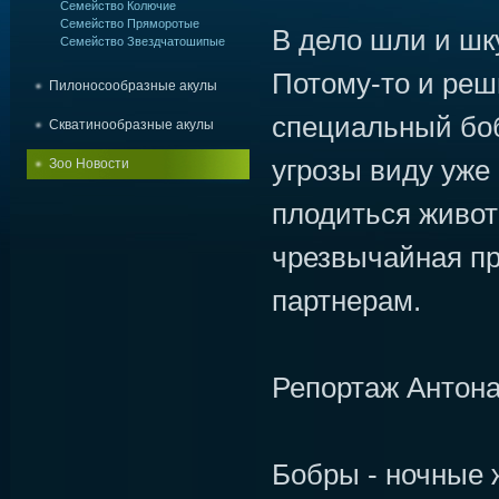
Семейство Колючие
Семейство Пряморотые
В дело шли и шк
Семейство Звездчатошипые
Потому-то и реш
Пилоносообразные акулы
специальный бо
Скватинообразные акулы
угрозы виду уже 
Зоо Новости
плодиться живо
чрезвычайная пр
партнeрам.
Репортаж Антон
Бобры - ночные 