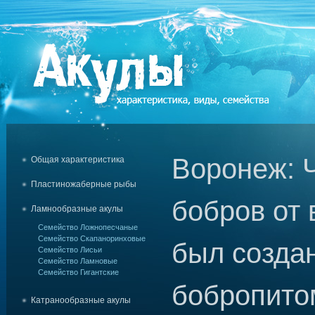
Воронеж: 
Общая характеристика
Пластиножаберные рыбы
бобров от
Ламнообразные акулы
Семейство Ложнопесчаные
Семейство Скапаноринховые
был созда
Семейство Лисьи
Семейство Ламновые
Семейство Гигантские
бобропито
Катранообразные акулы