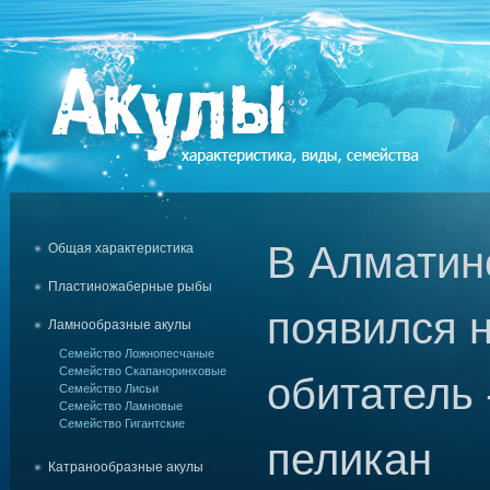
В Алматин
Общая характеристика
Пластиножаберные рыбы
появился 
Ламнообразные акулы
Семейство Ложнопесчаные
Семейство Скапаноринховые
обитатель 
Семейство Лисьи
Семейство Ламновые
Семейство Гигантские
пеликан
Катранообразные акулы