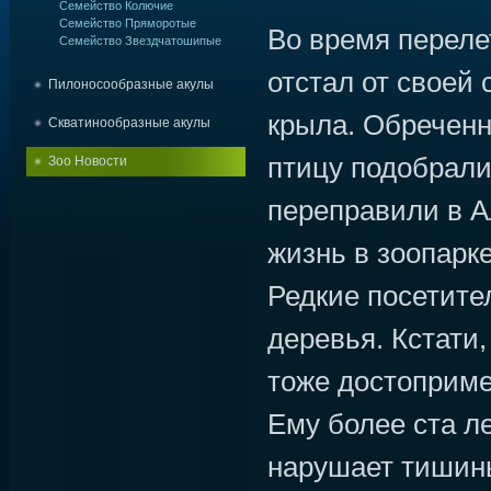
Семейство Колючие
Семейство Пряморотые
Во время переле
Семейство Звездчатошипые
отстал от своей 
Пилоносообразные акулы
крыла. Обреченн
Скватинообразные акулы
птицу подобрали
Зоо Новости
переправили в А
жизнь в зоопарк
Редкие посетите
деревья. Кстати,
тоже достоприме
Ему более ста ле
нарушает тишины