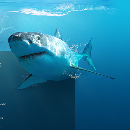
0
ы
роме
ть
2