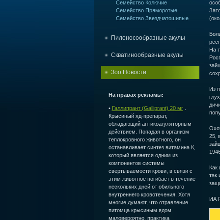
Семейство Колючие
особ
Семейство Пряморотые
Зато
Семейство Звездчатошипые
(око
Бол
Пилоносообразные акулы
респ
На т
Скватинообразные акулы
Рос
зайц
Зоо Новости
сох
Из п
На правах рекламы:
глух
дичи
•
Галлипрант (Galliprant) 20 мг
.
попу
Крысиный яд-препарат,
обладающий антикоагуляторным
Охот
действием. Попадая в организм
25, 
теплокровного животного, он
зайц
останавливает синтез витамина К,
1946
который является одним из
компонентов системы
Как 
свертываемости крови, в связи с
так 
этим животное погибает в течение
защ
нескольких дней от обильного
внутреннего кровотечения. Хотя
ИА 
многие думают, что отравление
питомца крысиным ядом
маловероятно, практика