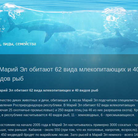
Марий Эл обитают 62 вида млекопитающих и 4
дов рыб
арий Эл обитают 62 вида млекопитающих и 40 видов рыб
ичество диких животных и дичи, обитающих в лесах Марий Эл подсчитали специалист
авления Росприроднадзора республики. В Марий Эл обитают 62 вида млекопитающих
ючая 25 охотничье-промысловых) и 250 видов птиц (на 46 из них разрешена охота). К
, в республике насчитывается 40 видов рыб, 11 - земноводных, 6 - пресмыкающихся.
остоянию на начало 2005 года в Марий Эл насчитывалось примерно 3000 сохатых - чу
ше, чем раньше. Кабанов - около 550 (при том, что их поголовье, напротив, возросло).
 450 медведей бродят по марийским лесам. Зато рысей в Марий Эл немного - всего 14