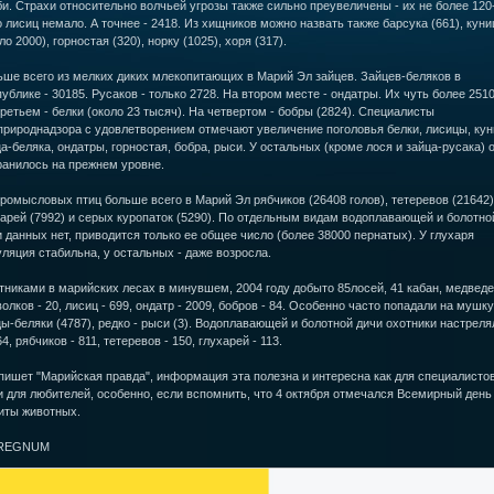
и. Страхи относительно волчьей угрозы также сильно преувеличены - их не более 120
 лисиц немало. А точнее - 2418. Из хищников можно назвать также барсука (661), куни
ло 2000), горностая (320), норку (1025), хоря (317).
ьше всего из мелких диких млекопитающих в Марий Эл зайцев. Зайцев-беляков в
ублике - 30185. Русаков - только 2728. На втором месте - ондатры. Их чуть более 2510
ретьем - белки (около 23 тысяч). На четвертом - бобры (2824). Специалисты
природнадзора с удовлетворением отмечают увеличение поголовья белки, лисицы, кун
а-беляка, ондатры, горностая, бобра, рыси. У остальных (кроме лося и зайца-русака) 
ранилось на прежнем уровне.
ромысловых птиц больше всего в Марий Эл рябчиков (26408 голов), тетеревов (21642)
арей (7992) и серых куропаток (5290). По отдельным видам водоплавающей и болотно
 данных нет, приводится только ее общее число (более 38000 пернатых). У глухаря
ляция стабильна, у остальных - даже возросла.
никами в марийских лесах в минувшем, 2004 году добыто 85лосей, 41 кабан, медведе
волков - 20, лисиц - 699, ондатр - 2009, бобров - 84. Особенно часто попадали на мушку
ы-беляки (4787), редко - рыси (3). Водоплавающей и болотной дичи охотники настреля
4, рябчиков - 811, тетеревов - 150, глухарей - 113.
пишет "Марийская правда", информация эта полезна и интересна как для специалистов
и для любителей, особенно, если вспомнить, что 4 октября отмечался Всемирный день
иты животных.
REGNUM