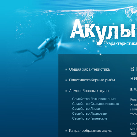
В 
Общая характеристика
ви
Пластиножаберные рыбы
В М
Ламнообразные акулы
Семейство Ложнопесчаные
Кол
Семейство Скапаноринховые
Упр
Семейство Лисьи
(вкл
Семейство Ламновые
того
Семейство Гигантские
По с
мень
Катранообразные акулы
400-