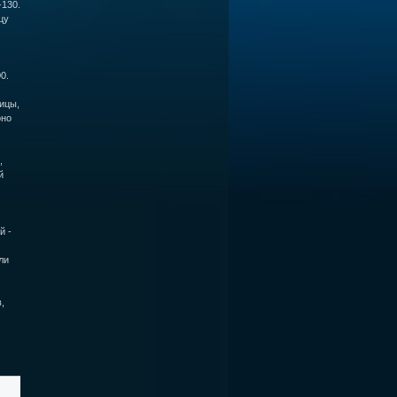
-130.
цу
0.
ицы,
оно
,
й
й -
ли
,